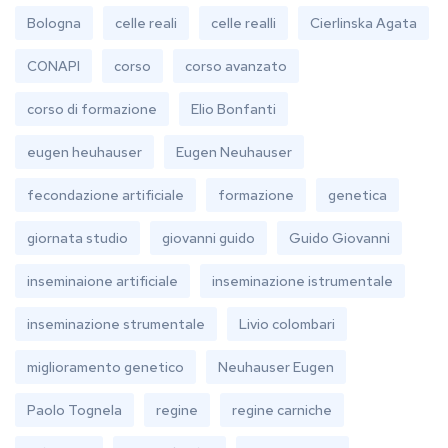
Bologna
celle reali
celle realli
Cierlinska Agata
CONAPI
corso
corso avanzato
corso di formazione
Elio Bonfanti
eugen heuhauser
Eugen Neuhauser
fecondazione artificiale
formazione
genetica
giornata studio
giovanni guido
Guido Giovanni
inseminaione artificiale
inseminazione istrumentale
inseminazione strumentale
Livio colombari
miglioramento genetico
Neuhauser Eugen
Paolo Tognela
regine
regine carniche