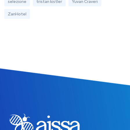
selezione
tristan kistler
Yuvan Craveri
ZanHotel