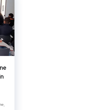
one
in
ne,