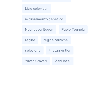
Livio colombari
miglioramento genetico
Neuhauser Eugen
Paolo Tognela
regine
regine carniche
selezione
tristan kistler
Yuvan Craveri
ZanHotel