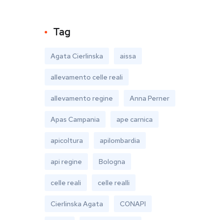
Tag
Agata Cierlinska
aissa
allevamento celle reali
allevamento regine
Anna Perner
Apas Campania
ape carnica
apicoltura
apilombardia
api regine
Bologna
celle reali
celle realli
Cierlinska Agata
CONAPI